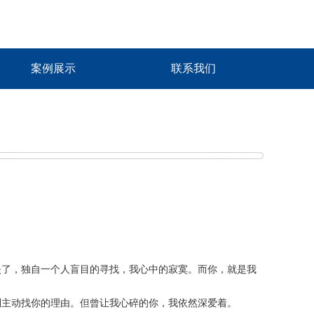
案例展示
联系我们
失了，独自一个人盲目的寻找，我心中的寂寞。而你，就是我
到主动找你的理由。但曾让我心碎的你，我依然深爱着。