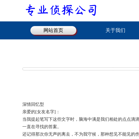
网站首页
关于我们
深情回忆型
亲爱的[女友名字]：
当我提起笔写下这些文字时，脑海中满是我们相处的点点滴
一直在寻找的答案。
还记得那次你无声的离去，不为我守候，那种想见不能见的