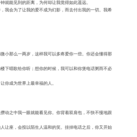
分钟就能见到的距离，为何却让我觉得如此遥远。
待，我会为了让我的爱不成为幻影，而去付出我的一切。我希
稍微小那么一两岁，这样我可以多疼爱你一些。你还会懂得那
的楼下唱歌给你听；想你的时候，我可以和你煲电话粥而不必
，让你成为世界上最幸福的人。
头攒动之中我一眼就能看见你。你背着双肩包，不快不慢地跟
的人让座，会投以陌生人温和的笑。挂掉电话之后，你又开始